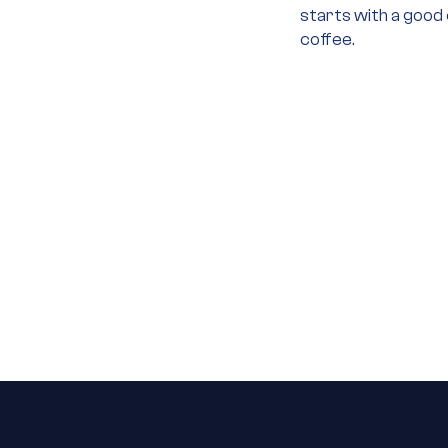
starts with a good
coffee.