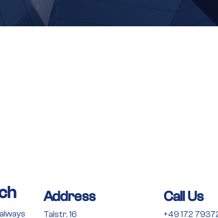
uch
Address
Call Us
always
Talstr. 16
+49 172 7937