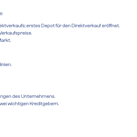
e:
ktverkaufs; erstes Depot für den Direktverkauf eröffnet.
erkaufspreise.
arkt.
inien.
rungen des Unternehmens.
zwei wichtigen Kreditgebern.