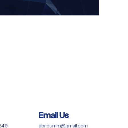
Email Us
249
gbroumm@gmail.com